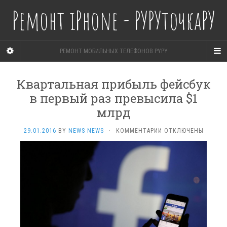
Ремонт iPhone - РУРУточкаРУ
РЕМОНТ МОБИЛЬНЫХ ТЕЛЕФОНОВ PYPY
Квартальная прибыль фейсбук
в первый раз превысила $1
млрд
К
29.01.2016
BY
NEWS NEWS
·
КОММЕНТАРИИ
ОТКЛЮЧЕНЫ
ЗАПИСИ
КВАРТАЛЬНАЯ
ПРИБЫЛЬ
ФЕЙСБУК
В ПЕРВЫЙ
РАЗ
ПРЕВЫСИЛА
$1
МЛРД