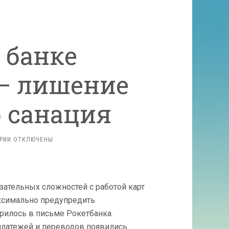
 банке
— лишение
 санация
К
РИИ
ОТКЛЮЧЕНЫ
ЗАПИСИ
ПРОБЛЕМЫ
В БАНКЕ
ИНТЕРКОММЕРЦ —
ательных сложностей с работой карт
ЛИШЕНИЕ
ЛИЦЕНЗИИ
ксимально предупредить
ЛИБО
орилось в письме Рокетбанка.
САНАЦИЯ
платежей и переводов появились