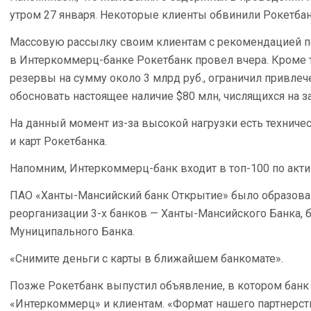
утром 27 января. Некоторые клиенты обвинили Рокетбанк
Массовую рассылку своим клиентам с рекомендацией пе
в Интеркоммерц-банке Рокетбанк провел вчера. Кроме т
резервы на сумму около 3 млрд руб., ограничил привле
обосновать настоящее наличие $80 млн, числящихся на з
На данный момент из-за высокой нагрузки есть технич
и карт Рокетбанка.
Напомним, Интеркоммерц-банк входит в топ-100 по акти
ПАО «Ханты-Мансийский банк Открытие» было образован
реорганизации 3-х банков — Ханты-Мансийского Банка, 
Муниципального Банка.
«Снимите деньги с карты в ближайшем банкомате».
Позже Рокетбанк выпустил объявление, в котором банк
«Интеркоммерц» и клиентам. «Формат нашего партнерств