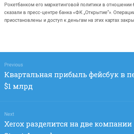
Рокетбанком его маркетинговой политики в отношении 
сказали в пресс-центре банка «ФК „Открытие“». Операц
приостановлены и доступ к деньгам на этих картах закры
гация
Previous
Previous
Квартальная прибыль фейсбук в п
сям
post:
$1 млрд
Next
Next
Xerox разделится на две компании
post: