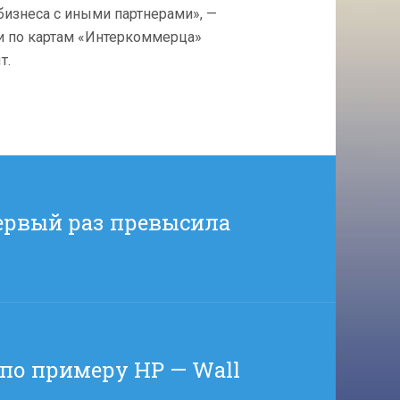
бизнеса с иными партнерами», —
ии по картам «Интеркоммерца»
т.
ервый раз превысила
 по примеру HP — Wall