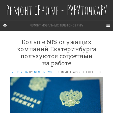
Ремонт iPhone - РУРУточкаРУ
РЕМОНТ МОБИЛЬНЫХ ТЕЛЕФОНОВ PYPY
Больше 60% служащих
компаний Екатеринбурга
пользуются соцсетями
на работе
К
28.01.2016
BY
NEWS NEWS
·
КОММЕНТАРИИ
ОТКЛЮЧЕНЫ
ЗАПИСИ
БОЛЬШЕ
60%
СЛУЖАЩИХ
КОМПАНИЙ
ЕКАТЕРИНБУРГА
ПОЛЬЗУЮТСЯ
СОЦСЕТЯМИ