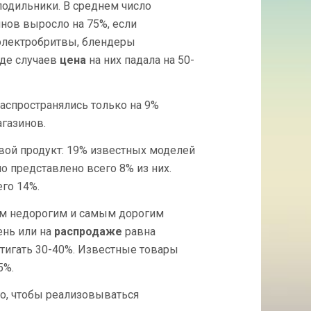
одильники. В среднем число
инов выросло на 75%, если
электробритвы, блендеры
яде случаев
цена
на них падала на 50-
спространялись только на 9%
газинов.
вой продукт: 19% известных моделей
о представлено всего 8% из них.
го 14%.
ым недорогим и самым дорогим
ень или на
распродаже
равна
тигать 30-40%. Известные товары
5%.
го, чтобы реализовываться