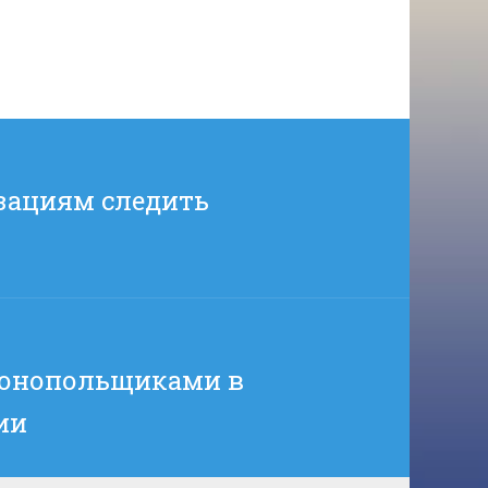
зациям следить
монопольщиками в
ии