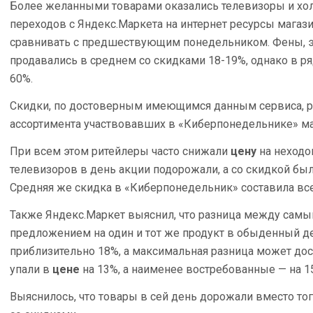
Более желанными товарами оказались телевизоры и хол
переходов с Яндекс.Маркета на интернет ресурсы магаз
сравнивать с предшествующим понедельником. Фены, 
продавались в среднем со скидками 18-19%, однако в р
60%.
Скидки, по достоверным имеющимся данным сервиса, ра
ассортимента участвовавших в «Киберпонедельнике» ма
При всем этом ритейлеры часто снижали
цену
на неходо
телевизоров в день акции подорожали, а со скидкой был
Средняя же скидка в «Киберпонедельник» составила все
Также Яндекс.Маркет выяснил, что разница между сам
предложением на один и тот же продукт в обыденный д
приблизительно 18%, а максимальная разница может дос
упали в
цене
на 13%, а наименее востребованные — на 1
Выяснилось, что товары в сей день дорожали вместо то