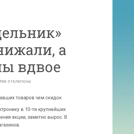
дельник»
нижали, а
ы вдвое
К
РИИ
ОТКЛЮЧЕНЫ
ЗАПИСИ
В
«КИБЕРПОНЕДЕЛЬНИК»
ПРОДАВЦЫ
ектронику в 10-ти крупнейших
НЕ СНИЖАЛИ,
А
ения акции, заметно вырос. В
ПОДЫМАЛИ
агазинов.
ЦЕНЫ
ВДВОЕ