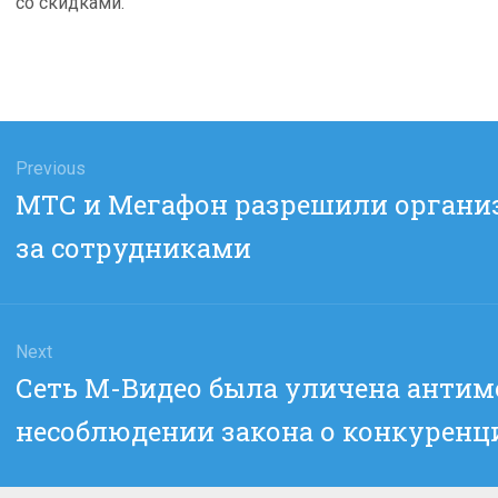
со скидками.
гация
Previous
Previous
МТС и Мегафон разрешили органи
сям
post:
за сотрудниками
Next
Next
Сеть М-Видео была уличена анти
post:
несоблюдении закона о конкуренц