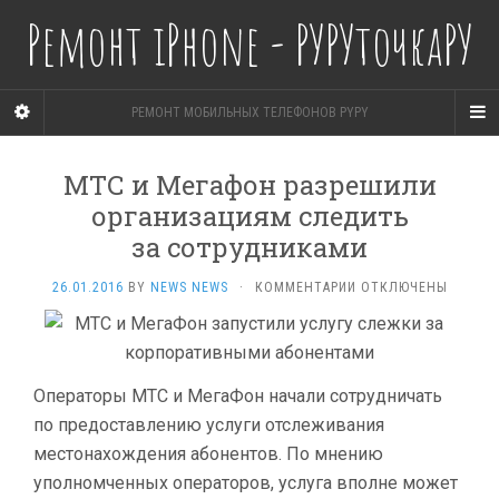
Ремонт iPhone - РУРУточкаРУ
РЕМОНТ МОБИЛЬНЫХ ТЕЛЕФОНОВ PYPY
МТС и Мегафон разрешили
организациям следить
за сотрудниками
К
26.01.2016
BY
NEWS NEWS
·
КОММЕНТАРИИ
ОТКЛЮЧЕНЫ
ЗАПИСИ
МТС
И МЕГАФОН
РАЗРЕШИЛИ
ОРГАНИЗАЦИЯМ
Операторы МТС и МегаФон начали сотрудничать
СЛЕДИТЬ
по предоставлению услуги отслеживания
ЗА СОТРУДНИКАМИ
местонахождения абонентов. По мнению
уполномченных операторов, услуга вполне может