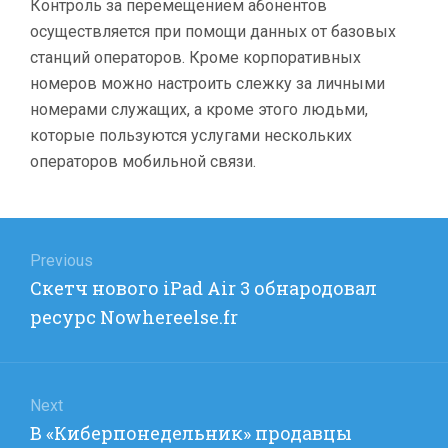
Контроль за перемещением абонентов
осуществляется при помощи данных от базовых
станций операторов. Кроме корпоративных
номеров можно настроить слежку за личными
номерами служащих, а кроме этого людьми,
которые пользуются услугами нескольких
операторов мобильной связи.
Навигация
по
Previous
Previous
Скетч нового iPad Air 3 обнародовал
записям
post:
ресурс Nowhereelse.fr
Next
Next
В «Киберпонедельник» продавцы