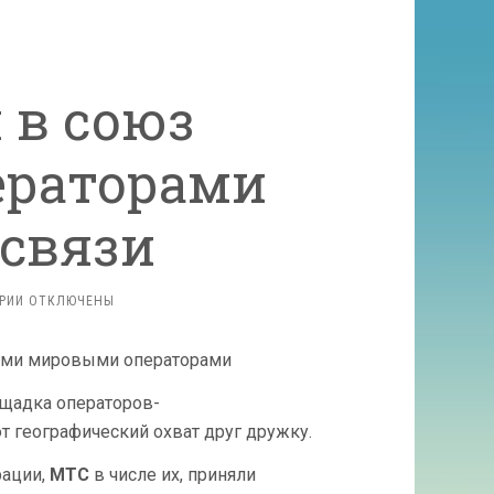
 в союз
ераторами
связи
К
РИИ
ОТКЛЮЧЕНЫ
ЗАПИСИ
МТС
ВСТУПИЛ
В СОЮЗ
ощадка операторов-
С ВЕДУЩИМИ
ОПЕРАТОРАМИ
 географический охват друг дружку.
МОБИЛЬНОЙ
СВЯЗИ
рации,
МТС
в числе их, приняли