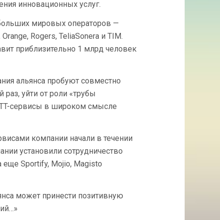
ния инновационных услуг.
 больших мировых операторов —
 Orange, Rogers, TeliaSonera и TIM.
авит приблизительно 1 млрд человек
ания альянса пробуют совместно
 раз, уйти от роли «трубы
 OTT-сервисы в широком смысле
рвисами компании начали в течении
мпании установили сотрудничество
 еще Sportify, Mojio, Magisto
ьянса может принести позитивную
ций…»