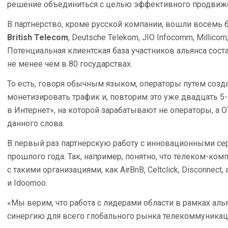
решение объединиться с целью эффективного продвиже
В партнерство, кроме русской компании, вошли восемь
British
Telecom
, Deutsche Telekom, JIO Infocomm, Millicom,
Потенциальная клиентская база участников альянса сост
не менее чем в 80 государствах.
То есть, говоря обычным языком, операторы путем созд
монетизировать трафик и, повторим это уже двадцать 5-й
в Интернет», на которой зарабатывают не операторы, а
данного слова.
В первый раз партнерскую работу с инновационными се
прошлого года. Так, например, понятно, что телеком-ко
с такими организациями, как AirBnB, Celtclick, Disconnect, а
и Idoomoo.
«Мы верим, что работа с лидерами области в рамках ал
синергию для всего глобального рынка телекоммуника