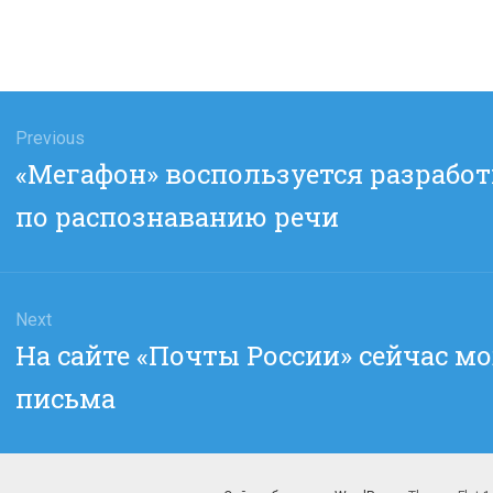
гация
Previous
Previous
«Мегафон» воспользуется разработ
сям
post:
по распознаванию речи
Next
Next
На сайте «Почты России» сейчас м
post:
письма