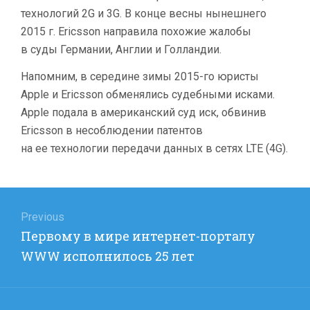
технологий 2G и 3G. В конце весны нынешнего
2015 г. Ericsson направила похожие жалобы
в суды Германии, Англии и Голландии.
Напомним, в середине зимы 2015-го юристы
Apple и Ericsson обменялись судебными исками.
Apple подала в американский суд иск, обвинив
Ericsson в несоблюдении патентов
на ее технологии передачи данных в сетях LTE (4G).
Навигация
по
Previous
Previous
Первому в мире интернет-порталу
записям
post:
WWW исполнилось 25 лет