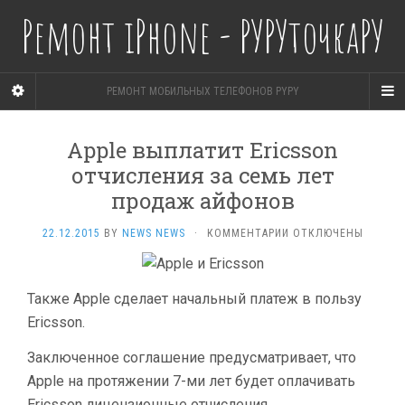
Ремонт iPhone - РУРУточкаРУ
РЕМОНТ МОБИЛЬНЫХ ТЕЛЕФОНОВ PYPY
Apple выплатит Ericsson
отчисления за семь лет
продаж айфонов
К
22.12.2015
BY
NEWS NEWS
·
КОММЕНТАРИИ
ОТКЛЮЧЕНЫ
ЗАПИСИ
APPLE
ВЫПЛАТИТ
Также Apple сделает начальный платеж в пользу
ERICSSON
ОТЧИСЛЕНИЯ
Ericsson.
ЗА СЕМЬ
ЛЕТ
Заключенное соглашение предусматривает, что
ПРОДАЖ
Apple на протяжении 7-ми лет будет оплачивать
АЙФОНОВ
Ericsson лицензионные отчисления.