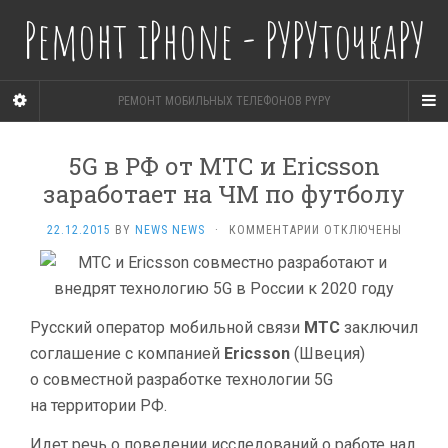
Ремонт iPhone - РУРУточкаРУ
РЕМОНТ МОБИЛЬНЫХ ТЕЛЕФОНОВ PYPY
5G в РФ от МТС и Ericsson
заработает на ЧМ по футболу
К
22.12.2015
BY
NEWS NEWS
·
КОММЕНТАРИИ
ОТКЛЮЧЕНЫ
ЗАПИСИ
5G
В
РФ
ОТ МТС
Русский оператор мобильной связи
МТС
заключил
И ERICSSON
соглашение с компанией
Ericsson
(Швеция)
ЗАРАБОТАЕТ
о совместной разработке технологии 5G
НА ЧМ
ПО ФУТБОЛУ
на территории РФ.
Идет речь о поведении исследований о работе над