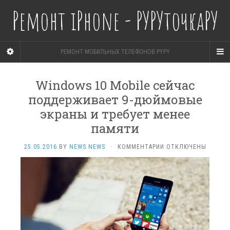
Ремонт iPhone - РУРУточкаРУ
РЕМОНТ МОБИЛЬНЫХ ТЕЛЕФОНОВ PYPY
Windows 10 Mobile сейчас
поддерживает 9-дюймовые
экраны и требует менее
памяти
К
25.05.2016
BY
NEWS NEWS
·
КОММЕНТАРИИ
ОТКЛЮЧЕНЫ
ЗАПИСИ
WINDOWS
10
MOBILE
СЕЙЧАС
ПОДДЕРЖИВАЕТ
9-
ДЮЙМОВЫЕ