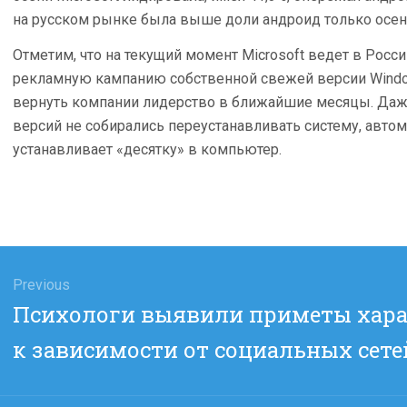
на русском рынке была выше доли андроид только осе
Отметим, что на текущий момент Microsoft ведет в Рос
рекламную кампанию собственной свежей версии Window
вернуть компании лидерство в ближайшие месяцы. Даже
версий не собирались переустанавливать систему, авто
устанавливает «десятку» в компьютер.
гация
Previous
Previous
Психологи выявили приметы хара
сям
post:
к зависимости от социальных сете