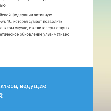
ОС
нью.
сийской Федерации активную
s 10, которая сумеет позволить
 в том случае, ежели юзеры старых
матическое обновление ультимативно
ктера, ведущие
й