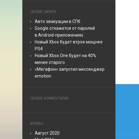
СВЕЖИЕ ЗАПИСИ
Авто эвакуации в СПб
Google откажется от паролей
в Android-приложениях
Новый Xbox будет втрое мощнее
PS4
Новый Xbox One будет на 40%
менее старого
«Мегафон» запустил мессенджер
emotion
Нави
по
СВЕЖИЕ КОММЕНТАРИИ
запи
АРХИВЫ
Август 2020