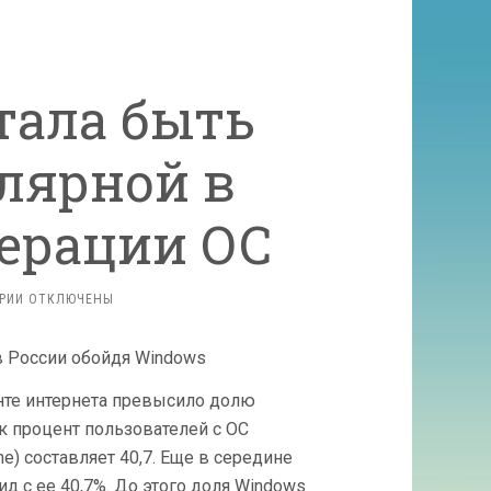
тала быть
лярной в
ерации ОС
К
РИИ
ОТКЛЮЧЕНЫ
ЗАПИСИ
WINDOWS
ПЕРЕСТАЛА
БЫТЬ
нте интернета превысило долю
НАИБОЛЕЕ
ПОПУЛЯРНОЙ
ак процент пользователей с ОС
В
) составляет 40,7. Еще в середине
РОССИЙСКОЙ
ид с ее 40,7%. До этого доля Windows
ФЕДЕРАЦИИ