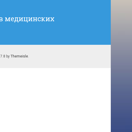
в медицинских
.7.8 by
Themeisle
.