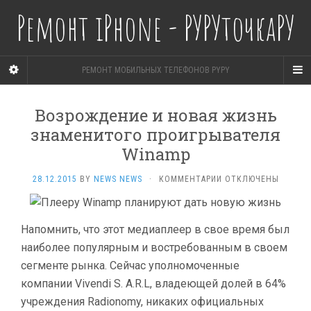
Ремонт iPhone - РУРУточкаРУ
РЕМОНТ МОБИЛЬНЫХ ТЕЛЕФОНОВ PYPY
Возрождение и новая жизнь
знаменитого проигрывателя
Winamp
К
28.12.2015
BY
NEWS NEWS
·
КОММЕНТАРИИ
ОТКЛЮЧЕНЫ
ЗАПИСИ
ВОЗРОЖДЕНИЕ
И НОВАЯ
Напомнить, что этот медиаплеер в свое время был
ЖИЗНЬ
ЗНАМЕНИТОГО
наиболее популярным и востребованным в своем
ПРОИГРЫВАТЕЛЯ
сегменте рынка. Сейчас уполномоченные
WINAMP
компании Vivendi S. A.R.L, владеющей долей в 64%
учреждения Radionomy, никаких официальных