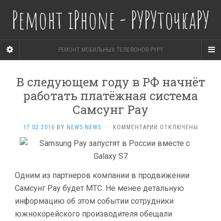
Ремонт iPhone - РУРУточкаРУ
РЕМОНТ МОБИЛЬНЫХ ТЕЛЕФОНОВ PYPY
В следующем году в РФ начнёт
работать платёжная система
Самсунг Pay
К
17.02.2016
BY
NEWS NEWS
·
КОММЕНТАРИИ
ОТКЛЮЧЕНЫ
ЗАПИСИ
В СЛЕДУЮЩЕМ
ГОДУ
В
РФ
Одним из партнеров компании в продвижении
НАЧНЁТ
Самсунг Pay будет МТС. Не менее детальную
РАБОТАТЬ
информацию об этом событии сотрудники
ПЛАТЁЖНАЯ
СИСТЕМА
южнокорейского производителя обещали
САМСУНГ