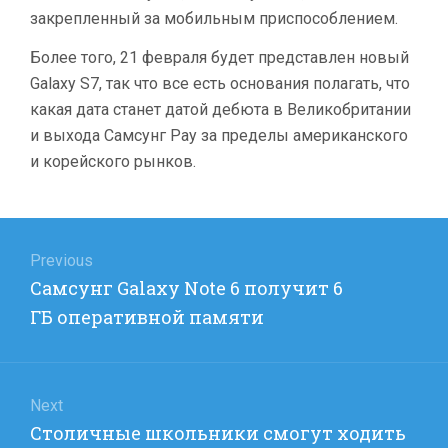
закрепленный за мобильным приспособлением.
Более того, 21 февраля будет представлен новый
Galaxy S7, так что все есть основания полагать, что
какая дата станет датой дебюта в Великобритании
и выхода Самсунг Pay за пределы американского
и корейского рынков.
Навигация
по
Previous
Previous
Самсунг Galaxy Note 6 получит 6
записям
post:
ГБ оперативной памяти
Next
Next
Столичные школьники смогут ходить