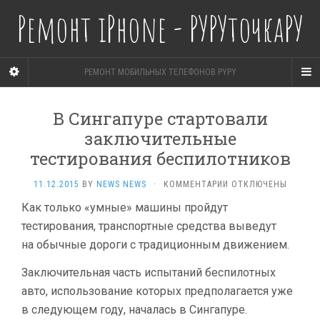
Ремонт iPhone - РУРУточкаРУ
РЕМОНТ МОБИЛЬНЫХ ТЕЛЕФОНОВ PYPY
В Сингапуре стартовали
заключительные
тестирования беспилотников
К
11.12.2015
BY
NEWS NEWS
·
КОММЕНТАРИИ
ОТКЛЮЧЕНЫ
ЗАПИСИ
Как только «умные» машины пройдут
В СИНГАПУРЕ
тестирования, транспортные средства выведут
СТАРТОВАЛИ
ЗАКЛЮЧИТЕЛЬНЫЕ
на обычные дороги с традиционным движением.
ТЕСТИРОВАНИЯ
БЕСПИЛОТНИКОВ
Заключительная часть испытаний беспилотных
авто, использование которых предполагается уже
в следующем году, началась в Сингапуре.