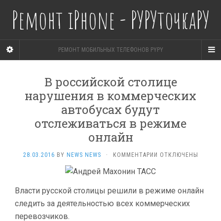
Ремонт iPhone - РУРУточкаРУ
РЕМОНТ МОБИЛЬНЫХ ТЕЛЕФОНОВ PYPY
В российской столице
нарушения в коммерческих
автобусах будут
отслеживаться в режиме
онлайн
К
28.03.2016
BY
NEWS NEWS
·
КОММЕНТАРИИ
ОТКЛЮЧЕНЫ
ЗАПИСИ
В
РОССИЙСКОЙ
Власти русской столицы решили в режиме онлайн
СТОЛИЦЕ
НАРУШЕНИЯ
следить за деятельностью всех коммерческих
В КОММЕРЧЕСКИХ
перевозчиков.
АВТОБУСАХ