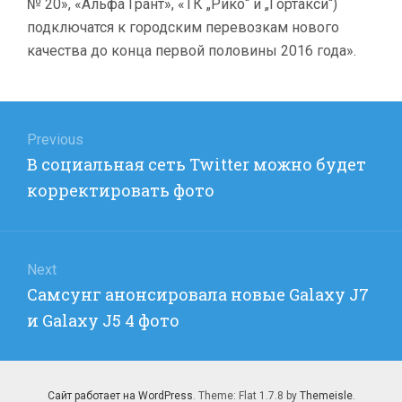
№ 20», «Альфа Грант», «ТК „Рико“ и „Гортакси“)
подключатся к городским перевозкам нового
качества до конца первой половины 2016 года».
Навигация
по
Previous
Previous
В социальная сеть Twitter можно будет
записям
post:
корректировать фото
Next
Next
Самсунг анонсировала новые Galaxy J7
post:
и Galaxy J5 4 фото
Сайт работает на WordPress
. Theme: Flat 1.7.8 by
Themeisle
.