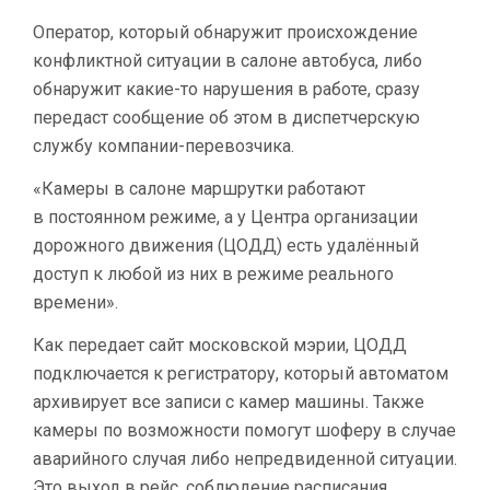
БУДУТ
Оператор, который обнаружит происхождение
ОТСЛЕЖИВАТЬСЯ
конфликтной ситуации в салоне автобуса, либо
В РЕЖИМЕ
ОНЛАЙН
обнаружит какие-то нарушения в работе, сразу
передаст сообщение об этом в диспетчерскую
службу компании-перевозчика.
«Камеры в салоне маршрутки работают
в постоянном режиме, а у Центра организации
дорожного движения (ЦОДД) есть удалённый
доступ к любой из них в режиме реального
времени».
Как передает сайт московской мэрии, ЦОДД
подключается к регистратору, который автоматом
архивирует все записи с камер машины. Также
камеры по возможности помогут шоферу в случае
аварийного случая либо непредвиденной ситуации.
Это выход в рейс, соблюдение расписания