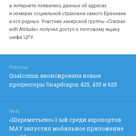
в интернете появились данные об адресах
и номерах социальной страховки самого Бреннана
и его родных. Участник хакерской группы «Crackas
with Attitude» получил доступ к почтовому ящику
шефа ЦРУ.
Навигация
по
Previous
Previous
Qualcomm анонсировала новые
записям
post:
процессоры Snapdragon 425, 435 и 625
Next
Next
«Шереметьево» 1-ый среди аэропортов
post:
МАУ запустил мобильное приложение