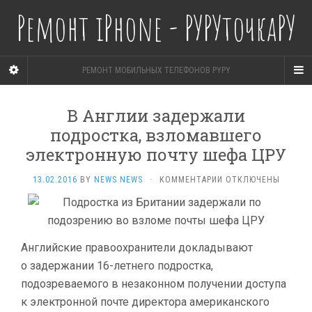
Ремонт iPhone - РУРУточкаРУ
РЕМОНТ МОБИЛЬНЫХ ТЕЛЕФОНОВ PYPY
В Англии задержали
подростка, взломавшего
электронную почту шефа ЦРУ
К
13.02.2016
BY
NEWS NEWS
·
КОММЕНТАРИИ
ОТКЛЮЧЕНЫ
ЗАПИСИ
В
АНГЛИИ
ЗАДЕРЖАЛИ
ПОДРОСТКА,
Английские правоохранители докладывают
ВЗЛОМАВШЕГО
о задержании 16-летнего подростка,
ЭЛЕКТРОННУЮ
подозреваемого в незаконном получении доступа
ПОЧТУ
ШЕФА
к электронной почте директора американского
ЦРУ