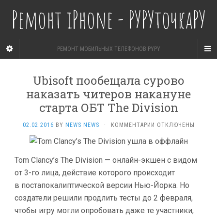
Ремонт iPhone - РУРУточкаРУ
РЕМОНТ МОБИЛЬНЫХ ТЕЛЕФОНОВ PYPY
Ubisoft пообещала сурово
наказать читеров накануне
старта ОБТ The Division
К
02.02.2016
BY
NEWS NEWS
·
КОММЕНТАРИИ
ОТКЛЮЧЕНЫ
ЗАПИСИ
UBISOFT
ПООБЕЩАЛА
Tom Clancy’s The Division — онлайн-экшен с видом
СУРОВО
НАКАЗАТЬ
от 3-го лица, действие которого происходит
ЧИТЕРОВ
в постапокалиптической версии Нью-Йорка. Но
НАКАНУНЕ
создатели решили продлить тесты до 2 февраля,
СТАРТА
ОБТ
чтобы игру могли опробовать даже те участники,
THE