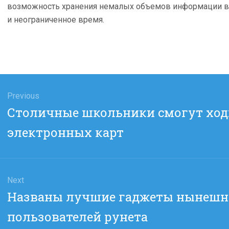
возможность хранения немалых объемов информации в
и неограниченное время.
гация
Previous
Previous
Столичные школьники смогут ходи
сям
post:
электронных карт
Next
Next
Названы лучшие гаджеты нынешне
post:
пользователей рунета