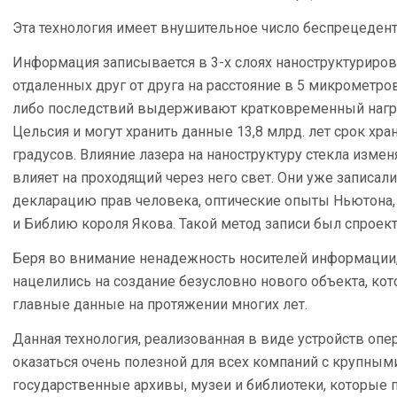
Эта технология имеет внушительное число беспрецедент
Информация записывается в 3-х слоях наноструктурирова
отдаленных друг от друга на расстояние в 5 микрометров
либо последствий выдерживают кратковременный нагре
Цельсия и могут хранить данные 13,8 млрд. лет срок хра
градусов. Влияние лазера на наноструктуру стекла измен
влияет на проходящий через него свет. Они уже записа
декларацию прав человека, оптические опыты Ньютона,
и Библию короля Якова. Такой метод записи был спроект
Беря во внимание ненадежность носителей информации,
нацелились на создание безусловно нового объекта, ко
главные данные на протяжении многих лет.
Данная технология, реализованная в виде устройств оп
оказаться очень полезной для всех компаний с крупным
государственные архивы, музеи и библиотеки, которые 