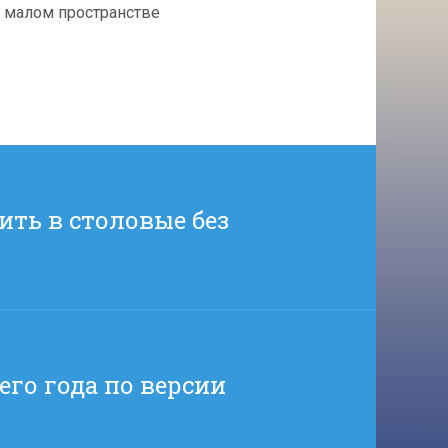
 малом пространстве
ть в столовые без
го года по версии