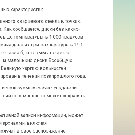
ХРАНЕНИЯ
ных характеристик.
ПЯТИМЕРНЫХ
ДАННЫХ
нного кварцевого стекла в точках,
ДАСТ
ВОЗМОЖНОСТЬ
. Как сообщается, диски без каких-
ЗАПИСАТЬ
в до температуры в 1 000 градусов
ВСЮ
нения данных при температуре в 190
ИСТОРИЮ
ЧЕЛОВЕЧЕСТВА
яет способ, которым это стекло
ли на маленькие диски Всеобщую
 Великую хартию вольностей
ирован в течении позапрошлого года.
 используемых cейчас, создатели
торый несомненно поможет сохранять
еративной записи информации, может
и архивами, включая
получат в свое распоряжение