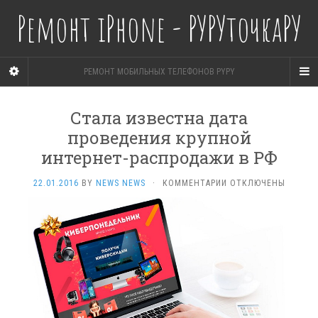
Ремонт iPhone - РУРУточкаРУ
РЕМОНТ МОБИЛЬНЫХ ТЕЛЕФОНОВ PYPY
Стала известна дата
проведения крупной
интернет-распродажи в РФ
К
22.01.2016
BY
NEWS NEWS
·
КОММЕНТАРИИ
ОТКЛЮЧЕНЫ
ЗАПИСИ
СТАЛА
ИЗВЕСТНА
ДАТА
ПРОВЕДЕНИЯ
КРУПНОЙ
ИНТЕРНЕТ-
РАСПРОДАЖИ
В
РФ