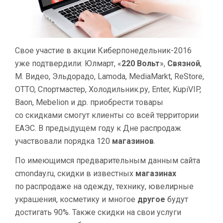
Свое участие в акции Киберпонедельник-2016
уже подтвердили: Юлмарт, «
220 Вольт
»,
Связной
,
М. Видео, Эльдорадо, Lamoda, MediaMarkt, ReStore,
OTTO, Спортмастер, Холодильник.ру, Enter, KupiVIP,
Baon, Mebelion и др. приобрести товары
со скидками смогут клиенты со всей территории
ЕАЭС. В предыдущем году к Дне распродаж
участвовали порядка 120
магазинов
.
По имеющимся предварительным данным сайта
cmonday.ru, скидки в известных
магазинах
по распродаже на одежду, технику, ювелирные
украшения, косметику и многое
другое
будут
достигать 90%. Также скидки на свои услуги