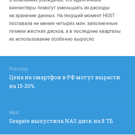
винчестеры помогут уменьшить их расходы
на хранение данных. На текущий момент HGST
поставила не менее четырёх млн. заполненные
гелием жёстких дисков, а в последние кварталы
их использование особенно выросло.
Навигация
по
Previous
Previous
Цена на смартфон в РФ могут вырасти
записям
post:
на 15-20%
Next
Next
Seagate выпустила NAS диск на 8 ТБ
post: