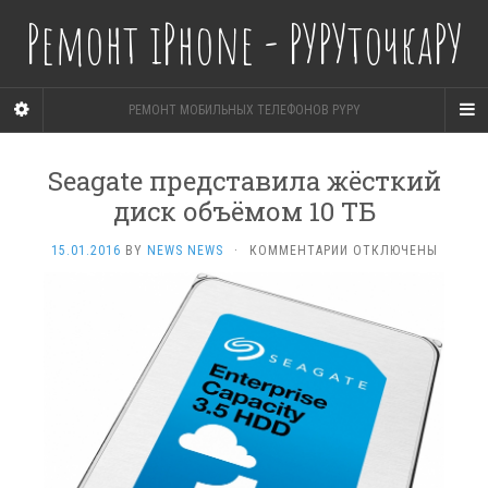
Ремонт iPhone - РУРУточкаРУ
РЕМОНТ МОБИЛЬНЫХ ТЕЛЕФОНОВ PYPY
Seagate представила жёсткий
диск объёмом 10 ТБ
К
15.01.2016
BY
NEWS NEWS
·
КОММЕНТАРИИ
ОТКЛЮЧЕНЫ
ЗАПИСИ
SEAGATE
ПРЕДСТАВИЛА
ЖЁСТКИЙ
ДИСК
ОБЪЁМОМ
10
ТБ