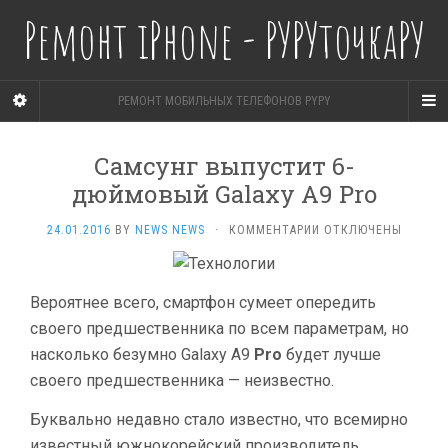
Ремонт iPhone - РУРУточкаРУ
РЕМОНТ МОБИЛЬНЫХ ТЕЛЕФОНОВ PYPY
Самсунг выпустит 6-
дюймовый Galaxy A9 Pro
К
24.01.2016
BY
NEWS NEWS
·
КОММЕНТАРИИ
ОТКЛЮЧЕНЫ
ЗАПИСИ
САМСУНГ
ВЫПУСТИТ
Вероятнее всего, смартфон сумеет опередить
6-
ДЮЙМОВЫЙ
своего предшественника по всем параметрам, но
GALAXY
насколько безумно Galaxy A9
Pro
будет лучше
A9
своего предшественника — неизвестно.
PRO
Буквально недавно стало известно, что всемирно
известный южнокорейский производитель