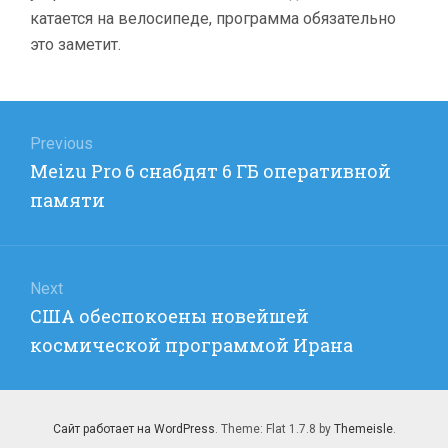
катается на велосипеде, программа обязательно
это заметит.
Навигация
по
Previous
Previous
Meizu Pro 6 снабдят 6 ГБ оперативной
записям
post:
памяти
Next
Next
США обеспокоены новейшей
post:
космической программой Ирана
Сайт работает на WordPress
. Theme: Flat 1.7.8 by
Themeisle
.