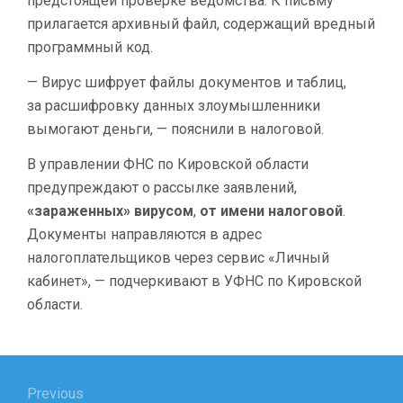
предстоящей проверке ведомства. К письму
ИНТЕРНЕТ-
прилагается архивный файл, содержащий вредный
МОШЕННИКОВ
программный код.
— Вирус шифрует файлы документов и таблиц,
за расшифровку данных злоумышленники
вымогают деньги, — пояснили в налоговой.
В управлении ФНС по Кировской области
предупреждают о рассылке заявлений,
«зараженных» вирусом
,
от имени налоговой
.
Документы направляются в адрес
налогоплательщиков через сервис «Личный
кабинет», — подчеркивают в УФНС по Кировской
области.
Навигация
по
Previous