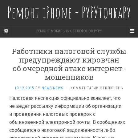
Ремонт iPhone - РУРУточкаРУ
РЕМОНТ МОБИЛЬНЫХ ТЕЛЕФОНОВ PYPY
Работники налоговой службы
предупреждают кировчан
об очередной атаке интернет-
мошенников
К
19.12.2015
BY
NEWS NEWS
·
КОММЕНТАРИИ
ОТКЛЮЧЕНЫ
ЗАПИСИ
Налоговая инспекция официально заявляет, что
РАБОТНИКИ
не ведет рассылку информации об организации
НАЛОГОВОЙ
СЛУЖБЫ
и проведении налоговых проверок с
ПРЕДУПРЕЖДАЮТ
обыкновенной электронной почты. В сообщениях
КИРОВЧАН
ОБ ОЧЕРЕДНОЙ
сообщается о налоговой задолженности либо
АТАКЕ