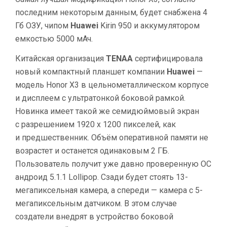
ОТПЕЧАТКОВ
последним некоторым данным, будет снабжена 4
ПАЛЬЦЕВ
Гб ОЗУ, чипом
Huawei
Kirin 950 и аккумулятором
емкостью 5000 мАч.
Китайская организация
TENAA
сертифицировала
новый компактный планшет компании
Huawei
—
модель Honor X3 в цельнометаллическом корпусе
и дисплеем с ультратонкой боковой рамкой.
Новинка имеет такой же семидюймовый экран
с разрешением 1920 х 1200 пикселей, как
и предшественник. Объём оперативной памяти не
возрастет и останется одинаковым 2 ГБ.
Пользователь получит уже давно проверенную ОС
андроид 5.1.1 Lollipop. Сзади будет стоять 13-
мегапиксельная камера, а спереди — камера с 5-
мегапиксельным датчиком. В этом случае
создатели внедрят в устройство боковой