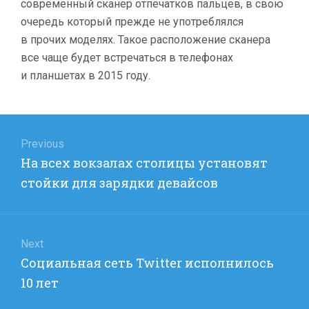
современный сканер отпечатков пальцев, в свою
очередь который прежде не употреблялся
в прочих моделях. Такое расположение сканера
все чаще будет встречаться в телефонах
и планшетах в 2015 году.
Навигация
по
Previous
Previous
На всех вокзалах столицы установят
записям
post:
стойки для зарядки девайсов
Next
Next
Социальная сеть Twitter исполнилось
post:
10 лет