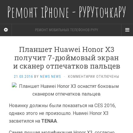
Ремонт iPhone - РУРУточкаРУ
РЕМОНТ МОБИЛЬНЫХ ТЕЛЕФОНОВ PYPY
Планшет Huawei Honor X3
получит 7-дюймовый экран
и сканер отпечатков пальцев
К
21.03.2016
BY
NEWS NEWS
·
КОММЕНТАРИИ
ОТКЛЮЧЕНЫ
ЗАПИСИ
ПЛАНШЕТ
HUAWEI
HONOR
X3
Новинку должны были показаться на CES 2016,
ПОЛУЧИТ
однако этого не произошло. Huawei Honor X3
7-
засветился на
TENAA
.
ДЮЙМОВЫЙ
ЭКРАН
Самая лучшая модификация Honor X3, согласно
И СКАНЕР