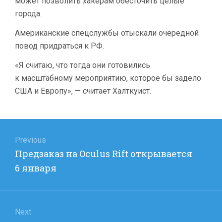
может позволить хакерам обесточить целые
города.
Американские спецслужбы отыскали очередной
повод придраться к РФ.
«Я считаю, что тогда они готовились
к масштабному мероприятию, которое бы задело
США и Европу», — считает Халткуист.
Навигация
по
Previous
Previous
Предзаказ на Oculus Rift открывается
записям
post:
6 января
Next