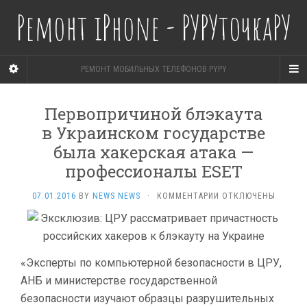
Ремонт iPhone - РУРУточкаРУ
РЕМОНТ МОБИЛЬНЫХ ТЕЛЕФОНОВ PYPY
Первопричиной блэкаута
в Украинском государстве
была хакерская атака —
профессионалы ESET
К
07.01.2016
BY
NEWS NEWS
·
КОММЕНТАРИИ
ОТКЛЮЧЕНЫ
ЗАПИСИ
ПЕРВОПРИЧИНОЙ
БЛЭКАУТА
В УКРАИНСКОМ
ГОСУДАРСТВЕ
«Эксперты по компьютерной безопасности в ЦРУ,
БЫЛА
АНБ и министерстве государственной
ХАКЕРСКАЯ
безопасности изучают образцы разрушительных
АТАКА —