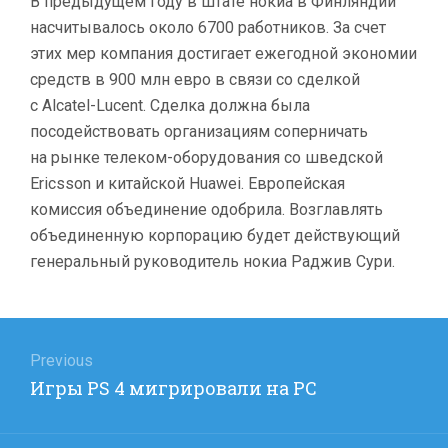
В предыдущем году в штате нокиа в Финляндии
насчитывалось около 6700 работников. За счет
этих мер компания достигает ежегодной экономии
средств в 900 млн евро в связи со сделкой
с Alcatel-Lucent. Сделка должна была
посодействовать организациям соперничать
на рынке телеком-оборудования со шведской
Ericsson и китайской Huawei. Европейская
комиссия объединение одобрила. Возглавлять
объединенную корпорацию будет действующий
генеральный руководитель нокиа Раджив Сури.
Навигация
по
Previous
Previous
Игры PS 4 мигрировали на PC
записям
post: