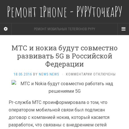
Ремонт iPhone - РУРУточкаРУ
РЕМОНТ МОБИЛЬНЫХ ТЕЛЕФОНОВ PYPY
МТС и нокиа будут совместно
развивать 5G в Российской
Федерации
К
18.05.2016
BY
NEWS NEWS
·
КОММЕНТАРИИ
ОТКЛЮЧЕНЫ
ЗАПИСИ
МТС
И
НОКИА
БУДУТ
Pr-служба МТС проинформировала о том, что
СОВМЕСТНО
оператором мобильной связи был подписан
РАЗВИВАТЬ
договор с компанией нокиа, который касается
5G
В
разработок, что связаны с внедрением сетей
РОССИЙСКОЙ