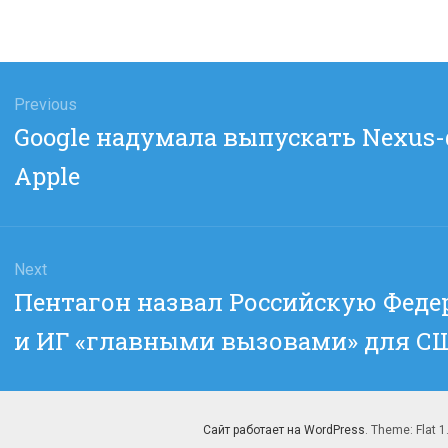
гация
Previous
Previous
Google надумала выпускать Nexus
сям
post:
Apple
Next
Next
Пентагон назвал Российскую Феде
post:
и ИГ «главными вызовами» для С
Сайт работает на WordPress
. Theme: Flat 1