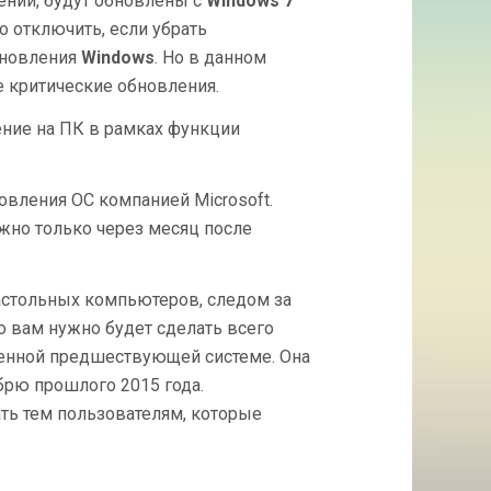
ений, будут обновлены с
Windows 7
ОБНОВЛЕНИЕ
о отключить, если убрать
бновления
Windows
. Но в данном
 критические обновления.
ение на ПК в рамках функции
овления ОС компанией Microsoft.
жно только через месяц после
настольных компьютеров, следом за
то вам нужно будет сделать всего
венной предшествующей системе. Она
брю прошлого 2015 года.
ть тем пользователям, которые