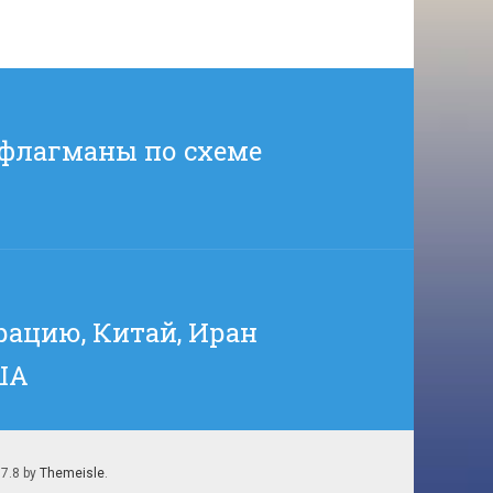
-флагманы по схеме
рацию, Китай, Иран
ША
.7.8 by
Themeisle
.