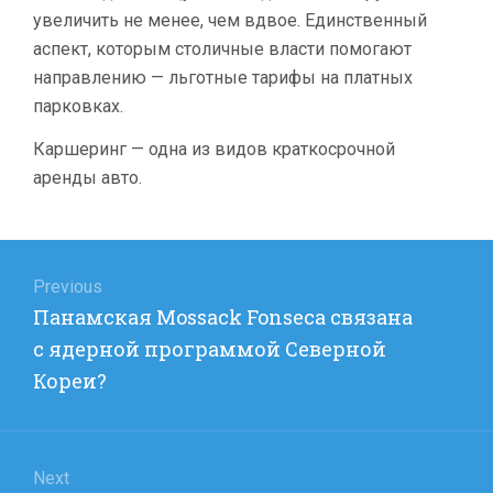
увеличить не менее, чем вдвое. Единственный
аспект, которым столичные власти помогают
направлению — льготные тарифы на платных
парковках.
Каршеринг — одна из видов краткосрочной
аренды авто.
Навигация
по
Previous
Previous
Панамская Mossack Fonseca связана
записям
post:
с ядерной программой Северной
Кореи?
Next