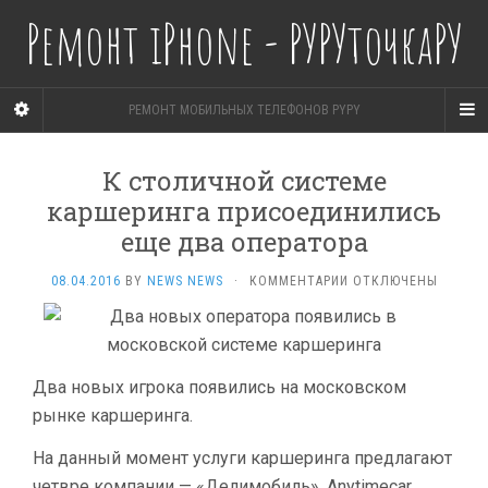
Ремонт iPhone - РУРУточкаРУ
РЕМОНТ МОБИЛЬНЫХ ТЕЛЕФОНОВ PYPY
К столичной системе
каршеринга присоединились
еще два оператора
К
08.04.2016
BY
NEWS NEWS
·
КОММЕНТАРИИ
ОТКЛЮЧЕНЫ
ЗАПИСИ
К СТОЛИЧНОЙ
СИСТЕМЕ
КАРШЕРИНГА
ПРИСОЕДИНИЛИСЬ
Два новых игрока появились на московском
ЕЩЕ
рынке каршеринга.
ДВА
ОПЕРАТОРА
На данный момент услуги каршеринга предлагают
четвре компании — «Делимобиль», Anytimecar,