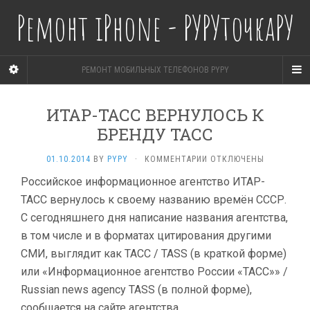
Ремонт iPhone - РУРУточкаРУ
РЕМОНТ МОБИЛЬНЫХ ТЕЛЕФОНОВ PYPY
ИТАР-ТАСС ВЕРНУЛОСЬ К
БРЕНДУ ТАСС
К
01.10.2014
BY
PYPY
·
КОММЕНТАРИИ
ОТКЛЮЧЕНЫ
ЗАПИСИ
Российское информационное агентство ИТАР-
ИТАР-
ТАСС вернулось к своему названию времён СССР.
ТАСС
ВЕРНУЛОСЬ
С сегодняшнего дня написание названия агентства,
К
в том числе и в форматах цитирования другими
БРЕНДУ
ТАСС
СМИ, выглядит как ТАСС / TASS (в краткой форме)
или «Информационное агентство России «ТАСС»» /
Russian news agency TASS (в полной форме),
сообщается на сайте агентства.