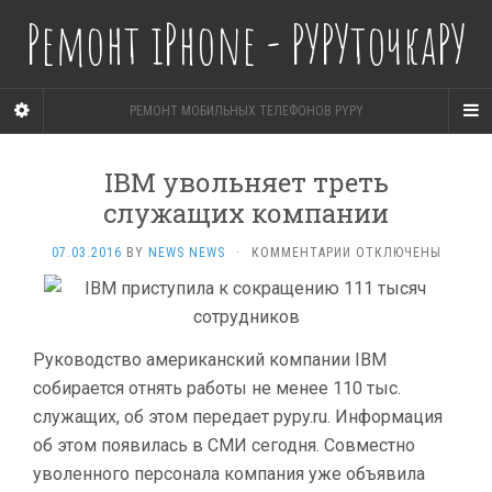
Ремонт iPhone - РУРУточкаРУ
РЕМОНТ МОБИЛЬНЫХ ТЕЛЕФОНОВ PYPY
IBM увольняет треть
служащих компании
К
07.03.2016
BY
NEWS NEWS
·
КОММЕНТАРИИ
ОТКЛЮЧЕНЫ
ЗАПИСИ
IBM
УВОЛЬНЯЕТ
ТРЕТЬ
СЛУЖАЩИХ
Руководство американский компании IBM
КОМПАНИИ
собирается отнять работы не менее 110 тыс.
служащих, об этом передает pypy.ru. Информация
об этом появилась в СМИ сегодня. Совместно
уволенного персонала компания уже объявила