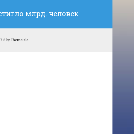
стигло млрд. человек
.7.8 by
Themeisle
.