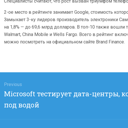
Специалисты считают, что рост вызван триумфом телефон
2-ое место в рейтинге занимает Google, стоимость которо
Замыкает 3-ку лидеров производитель электроники Самсу
на 1,8% — до 69,6 млрд долларов. В топ-10 также вошли т
Walmart, China Mobile и Wells Fargo. Всего в рейтинг вк
можно посмотреть на официальном сайте Brand Finance.
гация
Previous
Previous
Microsoft тестирует дата-центры, 
сям
post:
под водой