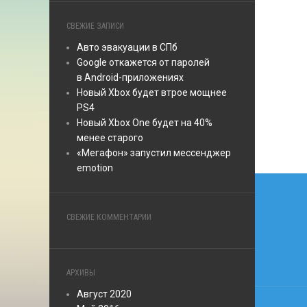
СВЕЖИЕ ЗАПИСИ
Авто эвакуации в СПб
Google откажется от паролей
в Android-приложениях
Новый Xbox будет втрое мощнее
PS4
Новый Xbox One будет на 40%
менее старого
«Мегафон» запустил мессенджер
emotion
Нави
по
СВЕЖИЕ КОММЕНТАРИИ
запи
АРХИВЫ
Август 2020