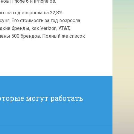
ов iPhone 6 и iPhone 6s.
го за год возросла на 22,8%.
нг. Его стоимость за год возросла
акие бренды, как Verizon, AT&T,
лючены 500 брендов. Полный же список
которые могут работать