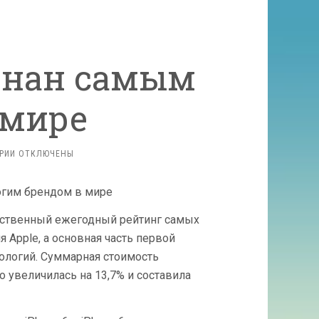
знан самым
 мире
К
РИИ
ОТКЛЮЧЕНЫ
ЗАПИСИ
БРЕНД
APPLE
ПРИЗНАН
обственный ежегодный рейтинг самых
САМЫМ
ДОРОГИМ
 Apple, а основная часть первой
В МИРЕ
нологий. Суммарная стоимость
 увеличилась на 13,7% и составила