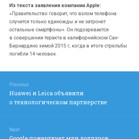
Из текста заявления компании Apple:
«Правительство говорит, что взлом телефона
случится только единожды и не затронет
остальные смартфоны». Он подозревается
в совершении теракта в калифорнийском Сан-
Бернардино зимой 2015 г, когда в итоге стрельбы
погибли 14 человек.
Навигация
по
Previous
Previous
Huawei и Leica объявили
записям
post:
о технологическом партнерстве
Next
Next
Google пожертвует млн долларов