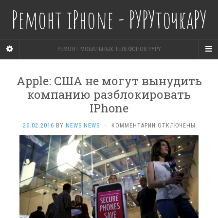
Ремонт iPhone - РУРУточкаРУ
РЕМОНТ МОБИЛЬНЫХ ТЕЛЕФОНОВ PYPY
Apple: США не могут вынудить
компанию разблокировать
IPhone
К
26.02.2016
BY
NEWS NEWS
·
КОММЕНТАРИИ
ОТКЛЮЧЕНЫ
ЗАПИСИ
APPLE:
США
НЕ МОГУТ
ВЫНУДИТЬ
КОМПАНИЮ
РАЗБЛОКИРОВАТЬ
IPHONE