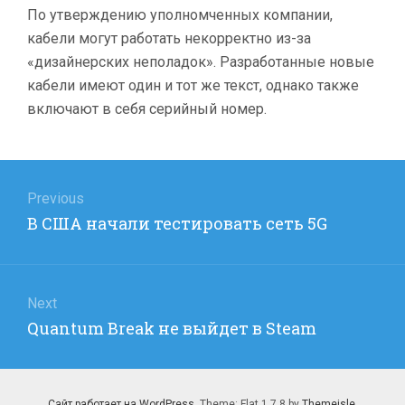
По утверждению уполномченных компании,
кабели могут работать некорректно из-за
«дизайнерских неполадок». Разработанные новые
кабели имеют один и тот же текст, однако также
включают в себя серийный номер.
Навигация
по
Previous
Previous
В США начали тестировать сеть 5G
записям
post:
Next
Next
Quantum Break не выйдет в Steam
post:
Сайт работает на WordPress
. Theme: Flat 1.7.8 by
Themeisle
.