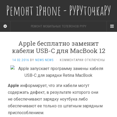
Ремонт iPhone - РУРУточкаРУ
РЕМОНТ МОБИЛЬНЫХ ТЕЛЕФОНОВ PYPY
Apple бесплатно заменит
кабели USB-C для MacBook 12
К
14.02.2016
BY
NEWS NEWS
·
КОММЕНТАРИИ
ОТКЛЮЧЕНЫ
ЗАПИСИ
APPLE
БЕСПЛАТНО
ЗАМЕНИТ
КАБЕЛИ
Apple
информирует, что эти кабели могут
USB-
содержать дефект, в результате которого они
C
не обеспечивают зарядку ноутбука либо
ДЛЯ
MACBOOK
обеспечивают ее только со штатным зарядным
12
приспособлением.