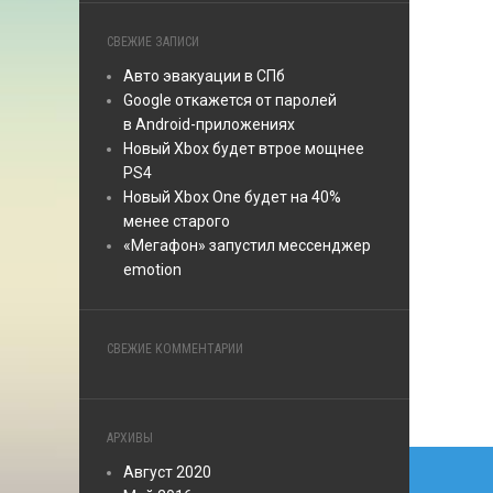
СВЕЖИЕ ЗАПИСИ
Авто эвакуации в СПб
Google откажется от паролей
в Android-приложениях
Новый Xbox будет втрое мощнее
PS4
Новый Xbox One будет на 40%
менее старого
«Мегафон» запустил мессенджер
emotion
СВЕЖИЕ КОММЕНТАРИИ
АРХИВЫ
Нави
Август 2020