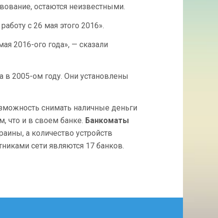
твование, остаются неизвестными.
КОТОРАЯ
ОБЪЕДИНЯЛА
аботу с 26 мая этого 2016».
1,8
ТЫСЯЧИ
ая 2016-ого года», — сказали
БАНКОМАТОВ
 в 2005-ом году. Они установлены
озможность снимать наличные деньги
, что и в своем банке.
Банкоматы
раины, а количество устройств
тниками сети являются 17 банков.