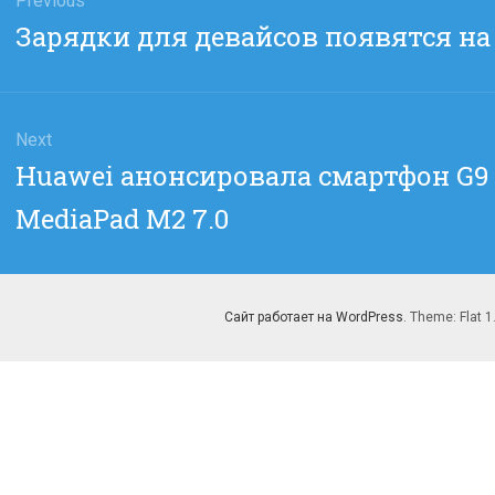
Previous
Previous
Зарядки для девайсов появятся на
сям
post:
Next
Next
Huawei анонсировала смартфон G9 
post:
MediaPad M2 7.0
Сайт работает на WordPress
. Theme: Flat 1