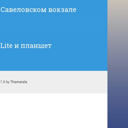
 Савеловском вокзале
Lite и планшет
.7.8 by
Themeisle
.