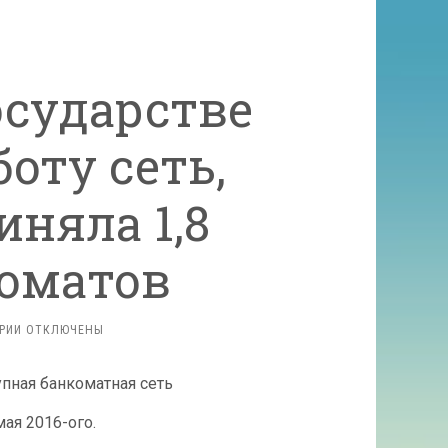
осударстве
оту сеть,
иняла 1,8
оматов
К
РИИ
ОТКЛЮЧЕНЫ
ЗАПИСИ
В УКРАИНСКОМ
ГОСУДАРСТВЕ
ПРЕКРАЩАЕТ
ая 2016-ого.
РАБОТУ
СЕТЬ,