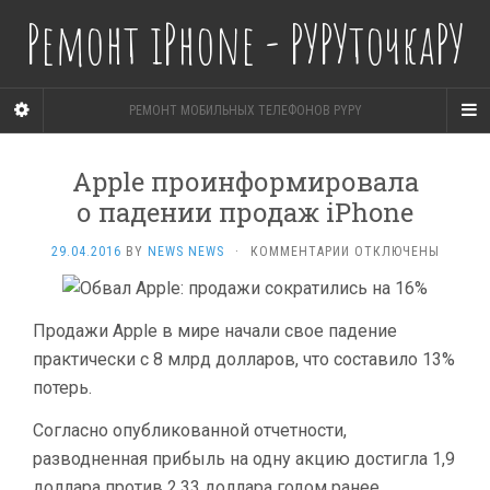
Ремонт iPhone - РУРУточкаРУ
РЕМОНТ МОБИЛЬНЫХ ТЕЛЕФОНОВ PYPY
Apple проинформировала
о падении продаж iPhone
К
29.04.2016
BY
NEWS NEWS
·
КОММЕНТАРИИ
ОТКЛЮЧЕНЫ
ЗАПИСИ
APPLE
ПРОИНФОРМИРОВАЛ
Продажи Apple в мире начали свое падение
О ПАДЕНИИ
ПРОДАЖ
практически с 8 млрд долларов, что составило 13%
IPHONE
потерь.
Согласно опубликованной отчетности,
разводненная прибыль на одну акцию достигла 1,9
доллара против 2,33 доллара годом ранее.